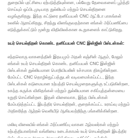
துறையில் புரட்சியை ஏற்படுத்தியுள்ளன, பல்வேறு தேவைகளைப் பூர்த்தி
செய்யும் ஒப்பிடமுடியாத துல்லியம் மற்றும் செயல்திறனை
வழங்குகிறது. இந்த கட்டுரை தனிப்பயன் CNC ஆட்டோ பாகங்கள்
உலகில் ஆராய்கிறது, சிறந்து விளங்குவதற்கான எங்கள் அர்ப்பணிப்பை
எடுத்துக்காட்டும் மூன்று விதிவிலக்கான கூறுகளைக் காட்டுகிறது.
உயர் செயல்திறன் கொண்ட தனிப்பயன் CNC இன்ஜின் பிஸ்டன்கள்:
எந்தவொரு வாகனத்தின் இதயமும் அதன் எஞ்சின் ஆகும், மேலும்
எங்கள் உயர் செயல்திறன் கொண்ட தனிப்பயன் CNC இன்ஜின்
பிஸ்டன்கள் துல்லியமான பொறியியலின் உச்சமாக திகழ்கின்றன.
மேம்பட்ட CNC தொழில்நுட்பத்துடன் வடிவமைக்கப்பட்ட, இந்த
பிஸ்டன்கள் கடுமையான உற்பத்தி செயல்முறைகளுக்கு உட்படுகின்றன,
உகந்த சுருக்க விகிதங்கள் மற்றும் துல்லியமான சகிப்புத்தன்மையை
உறுதி செய்கின்றன. இதன் விளைவாக, இந்த பிஸ்டன்கள்
மேம்படுத்தப்பட்ட இயந்திர செயல்திறன், குறைக்கப்பட்ட உராய்வு மற்றும்
அதிகரித்த ஆற்றல் வெளியீடு ஆகியவற்றிற்கு பங்களிக்கின்றன.
மலிவு விலையில் எங்கள் அர்ப்பணிப்பு வாகன ஆர்வலர்கள் மற்றும்
உற்பத்தியாளர்கள் வங்கியை உடைக்காமல் உயர் செயல்திறன் இயந்திர