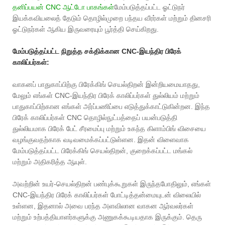
தனிப்பயன் CNC ஆட்டோ பாகங்கள்
மேம்படுத்தப்பட்ட ஓட்டுநர்
இயக்கவியலைத் தேடும் தொழில்முறை பந்தய வீரர்கள் மற்றும் தினசரி
ஓட்டுநர்கள் ஆகிய இருவரையும் பூர்த்தி செய்கிறது.
மேம்படுத்தப்பட்ட நிறுத்த சக்திக்கான CNC-இயந்திர பிரேக்
காலிப்பர்கள்:
வாகனப் பாதுகாப்பிற்கு பிரேக்கிங் செயல்திறன் இன்றியமையாதது,
மேலும் எங்கள் CNC-இயந்திர பிரேக் காலிப்பர்கள் துல்லியம் மற்றும்
பாதுகாப்பிற்கான எங்கள் அர்ப்பணிப்பை எடுத்துக்காட்டுகின்றன. இந்த
பிரேக் காலிப்பர்கள் CNC தொழில்நுட்பத்தைப் பயன்படுத்தி
துல்லியமாக பிரேக் பேட் சீரமைப்பு மற்றும் உகந்த கிளாம்பிங் விசையை
வழங்குவதற்காக வடிவமைக்கப்பட்டுள்ளன. இதன் விளைவாக
மேம்படுத்தப்பட்ட பிரேக்கிங் செயல்திறன், குறைக்கப்பட்ட மங்கல்
மற்றும் அதிகரித்த ஆயுள்.
அவற்றின் உயர்-செயல்திறன் பண்புக்கூறுகள் இருந்தபோதிலும், எங்கள்
CNC-இயந்திர பிரேக் காலிப்பர்கள் போட்டித்தன்மையுடன் விலையில்
உள்ளன, இதனால் அவை பரந்த அளவிலான வாகன ஆர்வலர்கள்
மற்றும் உற்பத்தியாளர்களுக்கு அணுகக்கூடியதாக இருக்கும். தெரு