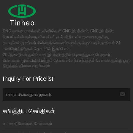
CNC வாகன பாகங்கள், விண்வெளி CNC இயந்திரம், CNC இயந்திர
ரோபாட்டிக்ஸ் அல்லது விலைப்பட்டியல் பற்றிய விசாரணைகளுக்கு,
தயவுசெய்து உங்கள் மின்னஞ்சலை எங்களுக்கு அனுப்பவும், நாங்கள் 24
மணிநேரத்திற்குள் தொடர்பில் இருப்போம்.
20 ஆண்டுகள் தனிப்பயன் இயந்திரத்தில் நிபுணத்துவம் பெற்றவர்
விரைவான முன்மாதிரி மற்றும் தேவைக்கேற்ப உற்பத்திச் சேவைகளுக்கு ஒரு
நிறுத்தத் தீர்வை வழங்கவும்
Inquiry For Pricelist
சமீபத்திய செய்திகள்
ஊசி மோல்டிங் சேவைகள்