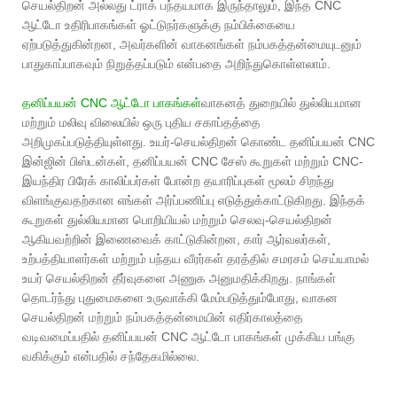
செயல்திறன் அல்லது ட்ராக் பந்தயமாக இருந்தாலும், இந்த CNC
ஆட்டோ உதிரிபாகங்கள் ஓட்டுநர்களுக்கு நம்பிக்கையை
ஏற்படுத்துகின்றன, அவர்களின் வாகனங்கள் நம்பகத்தன்மையுடனும்
பாதுகாப்பாகவும் நிறுத்தப்படும் என்பதை அறிந்துகொள்ளலாம்.
தனிப்பயன் CNC ஆட்டோ பாகங்கள்
வாகனத் துறையில் துல்லியமான
மற்றும் மலிவு விலையில் ஒரு புதிய சகாப்தத்தை
அறிமுகப்படுத்தியுள்ளது. உயர்-செயல்திறன் கொண்ட தனிப்பயன் CNC
இன்ஜின் பிஸ்டன்கள், தனிப்பயன் CNC சேஸ் கூறுகள் மற்றும் CNC-
இயந்திர பிரேக் காலிப்பர்கள் போன்ற தயாரிப்புகள் மூலம் சிறந்து
விளங்குவதற்கான எங்கள் அர்ப்பணிப்பு எடுத்துக்காட்டுகிறது. இந்தக்
கூறுகள் துல்லியமான பொறியியல் மற்றும் செலவு-செயல்திறன்
ஆகியவற்றின் இணைவைக் காட்டுகின்றன, கார் ஆர்வலர்கள்,
உற்பத்தியாளர்கள் மற்றும் பந்தய வீரர்கள் தரத்தில் சமரசம் செய்யாமல்
உயர் செயல்திறன் தீர்வுகளை அணுக அனுமதிக்கிறது. நாங்கள்
தொடர்ந்து புதுமைகளை உருவாக்கி மேம்படுத்தும்போது, ​​வாகன
செயல்திறன் மற்றும் நம்பகத்தன்மையின் எதிர்காலத்தை
வடிவமைப்பதில் தனிப்பயன் CNC ஆட்டோ பாகங்கள் முக்கிய பங்கு
வகிக்கும் என்பதில் சந்தேகமில்லை.