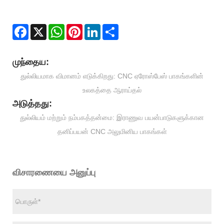
Facebook
X
WhatsApp
Pinterest
LinkedIn
Share
முந்தைய:
துல்லியமாக விமானம் எடுக்கிறது: CNC ஏரோஸ்பேஸ் பாகங்களின்
உலகத்தை ஆராய்தல்
அடுத்தது:
துல்லியம் மற்றும் நம்பகத்தன்மை: இராணுவ பயன்பாடுகளுக்கான
தனிப்பயன் CNC அலுமினிய பாகங்கள்
விசாரணையை அனுப்பு