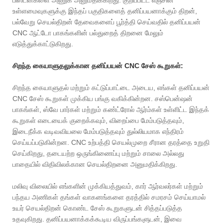
பிஸ்டன்களை அணுக அனுமதிக்கிறது. குறிப்பிட்ட எஞ்சின்
உள்ளமைவுகளுக்கு இந்தப் பகுதிகளைத் தனிப்பயனாக்கும் திறன்,
பல்வேறு செயல்திறன் தேவைகளைப் பூர்த்தி செய்வதில் தனிப்பயன்
CNC ஆட்டோ பாகங்களின் பல்துறைத் திறனை மேலும்
எடுத்துக்காட்டுகிறது.
சிறந்த கையாளுதலுக்கான தனிப்பயன் CNC சேஸ் கூறுகள்:
சிறந்த கையாளுதல் மற்றும் கட்டுப்பாட்டை அடைய, எங்கள் தனிப்பயன்
CNC சேஸ் கூறுகள் முக்கிய பங்கு வகிக்கின்றன. சஸ்பென்ஷன்
பாகங்கள், ஸ்வே பார்கள் மற்றும் கண்ட்ரோல் ஆர்ம்கள் உள்ளிட்ட இந்தக்
கூறுகள் எடையைக் குறைக்கவும், விறைப்பை மேம்படுத்தவும்,
இடைநீக்க வடிவவியலை மேம்படுத்தவும் துல்லியமாக எந்திரம்
செய்யப்படுகின்றன. CNC உற்பத்தி செயல்முறை சீரான தரத்தை உறுதி
செய்கிறது, தடையற்ற ஒருங்கிணைப்பு மற்றும் சாலை அல்லது
பாதையில் விதிவிலக்கான செயல்திறனை அனுமதிக்கிறது.
மலிவு விலையில் எங்களின் முக்கியத்துவம், கார் ஆர்வலர்கள் மற்றும்
பந்தய அணிகள் தங்கள் வாகனங்களை தரத்தில் சமரசம் செய்யாமல்
உயர் செயல்திறன் கொண்ட சேஸ் கூறுகளுடன் சித்தப்படுத்த
உதவுகிறது. தனிப்பயனாக்கக்கூடிய விருப்பங்களுடன், இவை