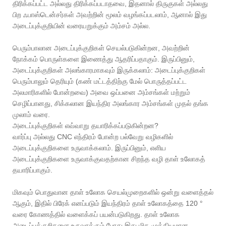
திரிக்கப்பட்ட அல்லது திரிக்கப்படாதவை, இதனால் திருகுகள் அல்லது
பிற ஃபாஸ்டென்சர்கள் அவற்றின் மூலம் வழங்கப்படலாம், ஆனால் இது
அடைப்புக்குறியின் வரையறுக்கும் அம்சம் அல்ல.
பெரும்பாலான அடைப்புக்குறிகள் செயல்படுகின்றன, அவற்றின்
நோக்கம் பொருள்களை இணைத்து ஆதரிப்பதாகும். இருப்பினும்,
அடைப்புக்குறிகள் அலங்காரமாகவும் இருக்கலாம்: அடைப்புக்குறிகள்
பெரும்பாலும் தெரியும் (கண் மட்டத்திற்கு மேல் பொருத்தப்பட்ட
அலமாரிகளில் போன்றவை) அவை ஒப்பனை அம்சங்கள் மற்றும்
செழிப்பானது, சிக்கலான இயந்திர அலங்கார அம்சங்கள் முதல் தங்க
முலாம் வரை.
அடைப்புக்குறிகள் எவ்வாறு தயாரிக்கப்படுகின்றன?
வார்ப்பு அல்லது CNC எந்திரம் போன்ற பல்வேறு வழிகளில்
அடைப்புக்குறிகளை உருவாக்கலாம். இருப்பினும், எளிய
அடைப்புக்குறிகளை உருவாக்குவதற்கான சிறந்த வழி தாள் உலோகத்
தயாரிப்பாகும்.
மிகவும் பொதுவான தாள் உலோக செயல்முறைகளில் ஒன்று வளைத்தல்
ஆகும், இதில் பிரேக் எனப்படும் இயந்திரம் தாள் உலோகத்தை 120 °
வரை கோணத்தில் வளைக்கப் பயன்படுகிறது. தாள் உலோக
அடைப்புக்குறிகளை உருவாக்கும் போது இது மிக முக்கியமான