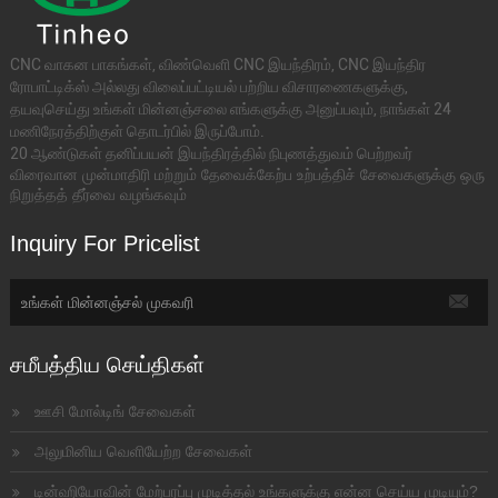
CNC வாகன பாகங்கள், விண்வெளி CNC இயந்திரம், CNC இயந்திர
ரோபாட்டிக்ஸ் அல்லது விலைப்பட்டியல் பற்றிய விசாரணைகளுக்கு,
தயவுசெய்து உங்கள் மின்னஞ்சலை எங்களுக்கு அனுப்பவும், நாங்கள் 24
மணிநேரத்திற்குள் தொடர்பில் இருப்போம்.
20 ஆண்டுகள் தனிப்பயன் இயந்திரத்தில் நிபுணத்துவம் பெற்றவர்
விரைவான முன்மாதிரி மற்றும் தேவைக்கேற்ப உற்பத்திச் சேவைகளுக்கு ஒரு
நிறுத்தத் தீர்வை வழங்கவும்
Inquiry For Pricelist
சமீபத்திய செய்திகள்
ஊசி மோல்டிங் சேவைகள்
அலுமினிய வெளியேற்ற சேவைகள்
டின்ஹியோவின் மேற்பரப்பு முடித்தல் உங்களுக்கு என்ன செய்ய முடியும்?