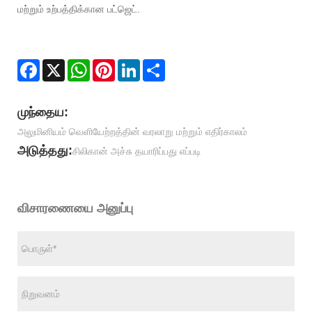
மற்றும் உற்பத்திக்கான பட்ஜெட்.
Facebook
X
WhatsApp
Pinterest
LinkedIn
Share
முந்தைய:
அலுமினியம் வெளியேற்றத்தின் வரலாறு மற்றும் எதிர்காலம்
அடுத்தது:
சிலிகான் அச்சு தயாரிப்பது எப்படி
விசாரணையை அனுப்பு