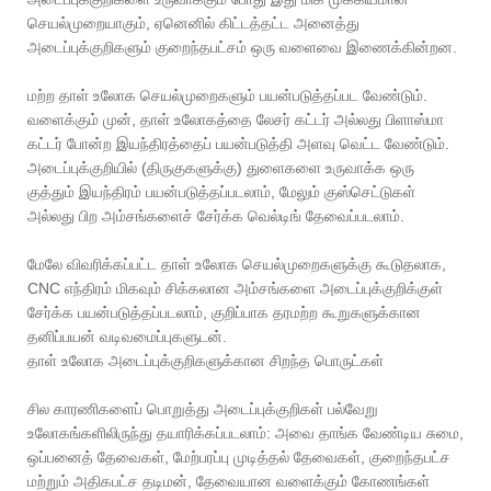
செயல்முறையாகும், ஏனெனில் கிட்டத்தட்ட அனைத்து
அடைப்புக்குறிகளும் குறைந்தபட்சம் ஒரு வளைவை இணைக்கின்றன.
மற்ற தாள் உலோக செயல்முறைகளும் பயன்படுத்தப்பட வேண்டும்.
வளைக்கும் முன், தாள் உலோகத்தை லேசர் கட்டர் அல்லது பிளாஸ்மா
கட்டர் போன்ற இயந்திரத்தைப் பயன்படுத்தி அளவு வெட்ட வேண்டும்.
அடைப்புக்குறியில் (திருகுகளுக்கு) துளைகளை உருவாக்க ஒரு
குத்தும் இயந்திரம் பயன்படுத்தப்படலாம், மேலும் குஸ்செட்டுகள்
அல்லது பிற அம்சங்களைச் சேர்க்க வெல்டிங் தேவைப்படலாம்.
மேலே விவரிக்கப்பட்ட தாள் உலோக செயல்முறைகளுக்கு கூடுதலாக,
CNC எந்திரம் மிகவும் சிக்கலான அம்சங்களை அடைப்புக்குறிக்குள்
சேர்க்க பயன்படுத்தப்படலாம், குறிப்பாக தரமற்ற கூறுகளுக்கான
தனிப்பயன் வடிவமைப்புகளுடன்.
தாள் உலோக அடைப்புக்குறிகளுக்கான சிறந்த பொருட்கள்
சில காரணிகளைப் பொறுத்து அடைப்புக்குறிகள் பல்வேறு
உலோகங்களிலிருந்து தயாரிக்கப்படலாம்: அவை தாங்க வேண்டிய சுமை,
ஒப்பனைத் தேவைகள், மேற்பரப்பு முடித்தல் தேவைகள், குறைந்தபட்ச
மற்றும் அதிகபட்ச தடிமன், தேவையான வளைக்கும் கோணங்கள்