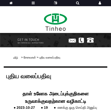
>
சேவைகள்
>
புதிய வலைப்பதிவு
வீடு
புதிய வலைப்பதிவு
தாள் உலோக அடைப்புக்குறிகளை
உருவாக்குவதற்கான வழிகாட்டி
●
2023-10-27
●
19
●
எனக்கு ஒரு செய்தி அனுப்பு